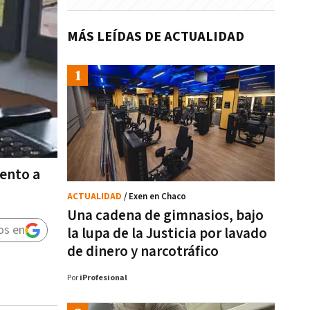
MÁS LEÍDAS DE ACTUALIDAD
iento a
ACTUALIDAD
/ Exen en Chaco
Una cadena de gimnasios, bajo
os en
la lupa de la Justicia por lavado
de dinero y narcotráfico
Por
iProfesional