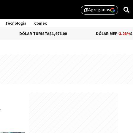
Agreganos
library_add
Tecnología
Comex
LAR TURISTA
$1,976.00
DÓLAR MEP
-3.28%
$1,529.31
a