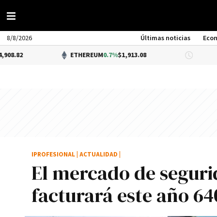
8/8/2026
Últimas noticias
Eco
ETHEREUM
0.7%
$1,913.08
DÓLAR BNA
IPROFESIONAL
|
ACTUALIDAD
|
El mercado de seguri
facturará este año 64