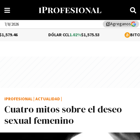
Agreganos
library_add
7/8/2026
DÓLAR CCL
1.02%
$1,575.53
BITCOIN
-0.2%
$6
IPROFESIONAL
|
ACTUALIDAD
|
Cuatro mitos sobre el deseo
sexual femenino