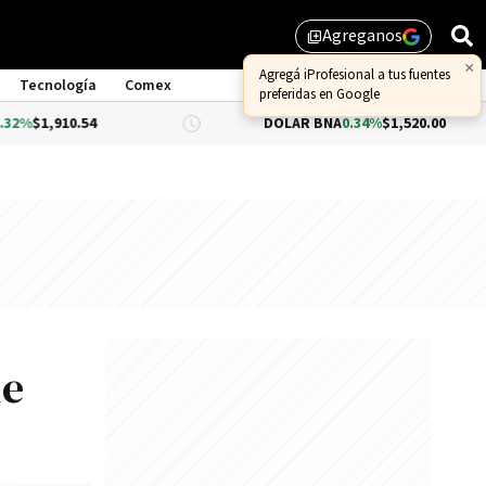
Agreganos
library_add
×
Agregá iProfesional a tus fuentes
Tecnología
Comex
preferidas en Google
54
DÓLAR BNA
0.34%
$1,520.00
DÓ
de