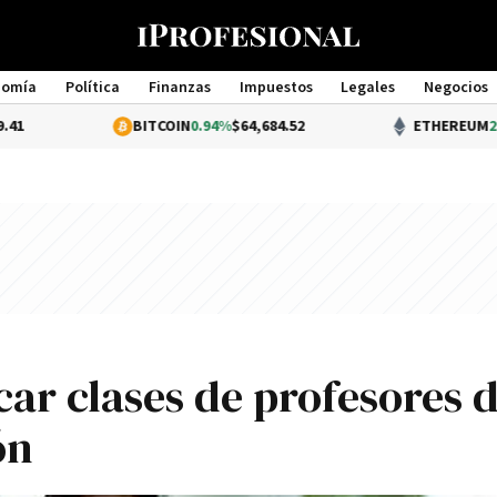
nomía
Política
Finanzas
Impuestos
Legales
Negocios
Management
BITCOIN
0.94%
$64,684.52
ETHEREUM
2.32%
$1,910.
car clases de profesores 
ón