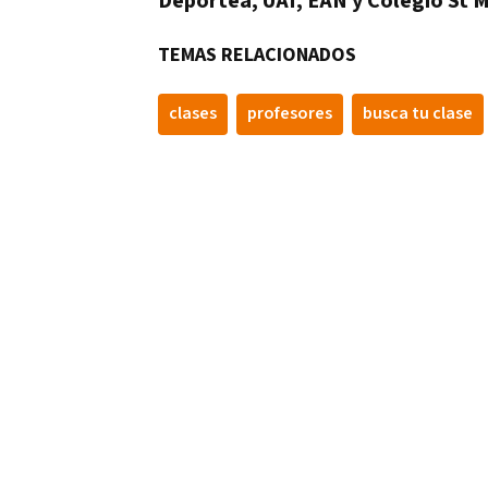
Deportea, UAI, EAN y Colegio St 
TEMAS RELACIONADOS
clases
profesores
busca tu clase