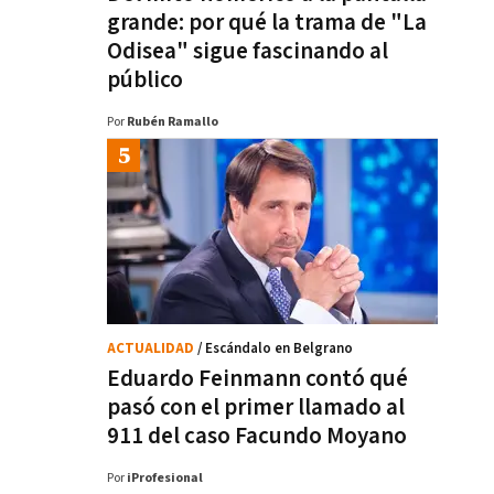
grande: por qué la trama de "La
Odisea" sigue fascinando al
público
Por
Rubén Ramallo
ACTUALIDAD
/ Escándalo en Belgrano
Eduardo Feinmann contó qué
pasó con el primer llamado al
911 del caso Facundo Moyano
Por
iProfesional