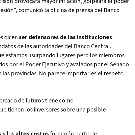
ecisión provocará mayor inflación, golpeará el poder
ecesión", comunicó la oficina de prensa del Banco
es dicen
ser defensores de las instituciones
"
datos de las autoridades del Banco Central.
ue estamos usurpando lugares pero los miembros
os por el Poder Ejecutivo y avalados por el Senado
 las provincias. No parece importarles el respeto
mercado de futuros tiene como
ue tienen los inversores sobre una posible
s
y los
altos costos
formarán parte de