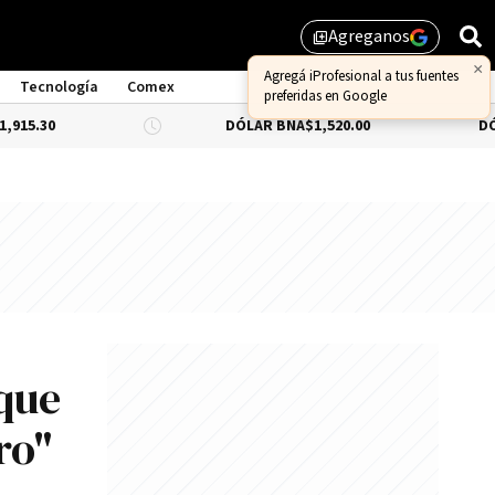
Agreganos
library_add
×
Agregá iProfesional a tus fuentes
Tecnología
Comex
preferidas en Google
DÓLAR BNA
$1,520.00
DÓLAR BLUE
-0
que
ro"