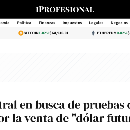
nomía
Política
Finanzas
Impuestos
Legales
Negocios
Management
BITCOIN
1.02%
$64,930.01
ETHEREUM
0.82%
$1,915.30
tral en busca de pruebas 
or la venta de "dólar futu