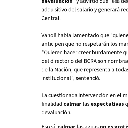
devaluación
" y advirtió que "esa d
adquisitivo del salario y generará r
Central.
Vanoli había lamentado que "quien
anticipen que no respetarán los man
"Quieren hacer creer burdamente q
del directorio del BCRA son nombrad
de la Nación, que representa a todas
institucional", sentenció.
La cuestionada intervención en el 
finalidad
calmar
las
expectativas
q
devaluación.
Eso sí,
calmar
las aguas
no es grati