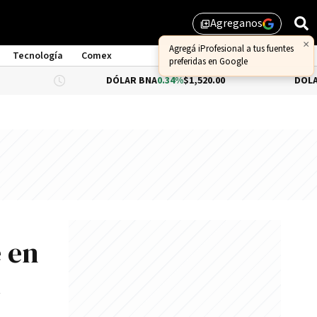
Agreganos
library_add
Tecnología
Comex
DÓLAR BNA
0.34%
$1,520.00
DÓLAR BLUE
$1,5
 en
t