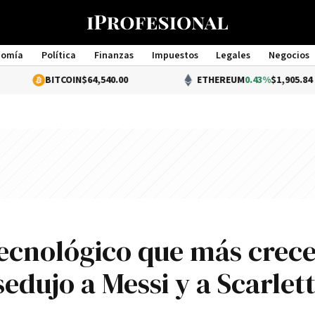
nomía
Política
Finanzas
Impuestos
Legales
Negocios
Management
ITCOIN
$64,540.00
ETHEREUM
0.43%
$1,905.84
tecnológico que más crece
edujo a Messi y a Scarlet