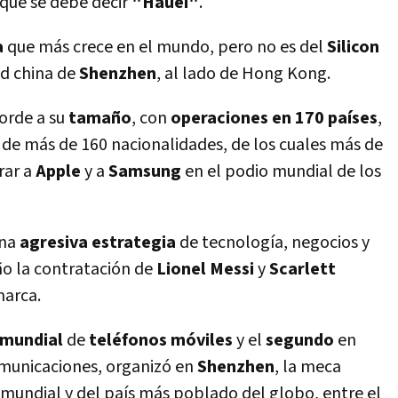
 que se debe decir
"Hauei"
.
a
que más crece en el mundo, pero no es del
Silicon
dad china de
Shenzhen
, al lado de Hong Kong.
orde a su
tamaño
, con
operaciones en 170 países
,
de más de 160 nacionalidades, de los cuales más de
rar a
Apple
y a
Samsung
en el podio mundial de los
una
agresiva estrategia
de tecnología, negocios y
ño la contratación de
Lionel Messi
y
Scarlett
arca.
e mundial
de
teléfonos móviles
y el
segundo
en
municaciones, organizó en
Shenzhen
, la meca
mundial y del país más poblado del globo, entre el