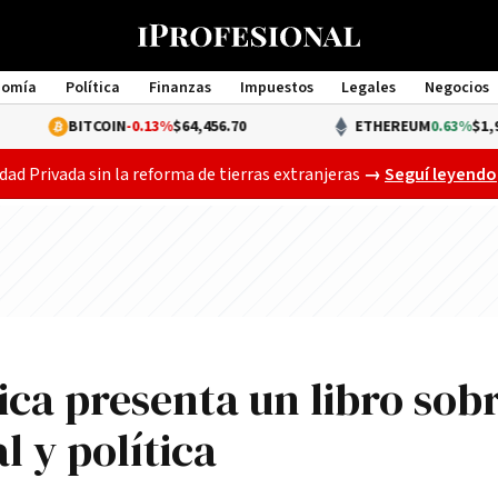
nomía
Política
Finanzas
Impuestos
Legales
Negocios
Management
ITCOIN
-0.13%
$64,456.70
ETHEREUM
0.63%
$1,909.66
Gobierno busca a
dad Privada sin la reforma de tierras extranjeras
→
Seguí leyendo
ca presenta un libro sob
 y polí­tica