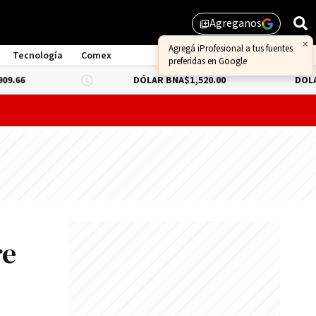
Agreganos
library_add
×
Agregá iProfesional a tus fuentes
Tecnología
Comex
preferidas en Google
DÓLAR BNA
$1,520.00
DÓLAR BLUE
-0.
probar lo que queda de "propiedad privada" y evitar un dur
re