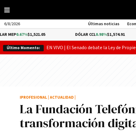
6/8/2026
Últimas noticias
Eco
67%
$1,521.05
DÓLAR CCL
0.98%
$1,574.91
B
EN VIVO | El Senado debate la Ley de Propie
Último Momento:
IPROFESIONAL
|
ACTUALIDAD
|
La Fundación Telefóni
transformación digital