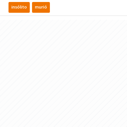
insólito
murió