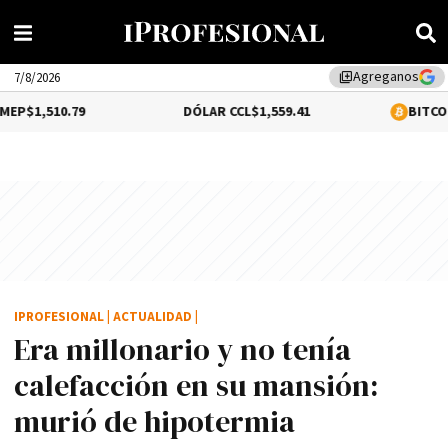
Agreganos
library_add
7/8/2026
DÓLAR CCL
$1,559.41
BITCOIN
0.12%
$64,62
IPROFESIONAL
|
ACTUALIDAD
|
Era millonario y no tení­a
calefacción en su mansión:
murió de hipotermia