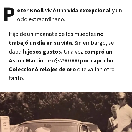
P
eter Knoll
vivió una
vida excepcional
y un
ocio extraordinario.
Hijo de un magnate de los muebles
no
trabajó un dí­a en su vida
. Sin embargo, se
daba
lujosos gustos.
Una vez
compró un
Aston Martin
de u$s290.000
por capricho
.
Coleccionó relojes de oro
que valí­an otro
tanto.