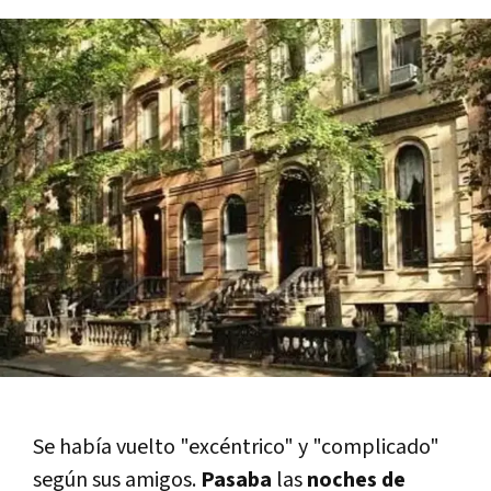
Se habí­a vuelto "excéntrico" y "complicado"
según sus amigos.
Pasaba
las
noches de