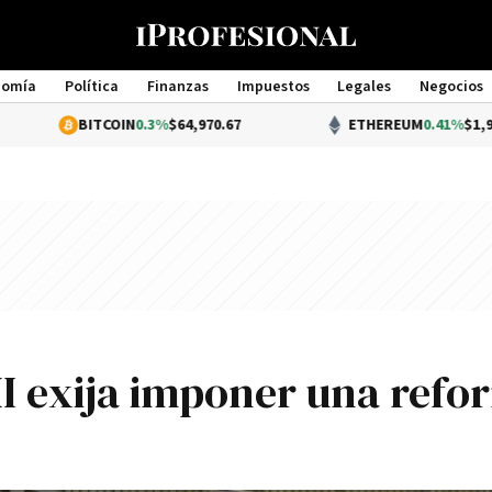
nomía
Política
Finanzas
Impuestos
Legales
Negocios
Management
ITCOIN
0.3%
$64,970.67
ETHEREUM
0.41%
$1,921.40
MI exija imponer una refo