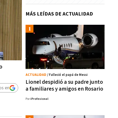
MÁS LEÍDAS DE ACTUALIDAD
o
ACTUALIDAD
/ Falleció el papá de Messi
Lionel despidió a su padre junto
os en
a familiares y amigos en Rosario
Por
iProfesional