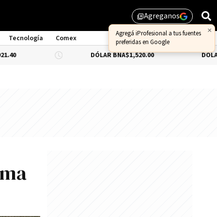
Agreganos
library_add
Tecnología
Comex
DÓLAR BNA
$1,520.00
DÓLAR BLUE
-0.33
rma