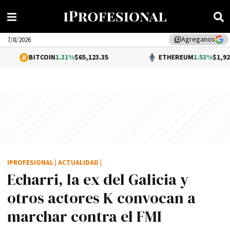
Agreganos
library_add
7/8/2026
TCOIN
1.31%
$65,123.35
ETHEREUM
1.53%
$1,929.13
IPROFESIONAL
|
ACTUALIDAD
|
Echarri, la ex del Galicia y
otros actores K convocan a
marchar contra el FMI