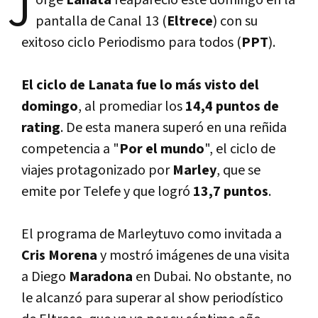
J
orge
Lanata
reapareció este domingo en la
pantalla de Canal 13 (
Eltrece
) con su
exitoso ciclo Periodismo para todos (
PPT
).
El ciclo de Lanata fue lo más visto del
domingo
, al promediar los
14,4 puntos de
rating
. De esta manera superó en una reñida
competencia a "
Por el mundo
", el ciclo de
viajes protagonizado por
Marley
, que se
emite por Telefe y que logró
13,7 puntos
.
El programa de Marleytuvo como invitada a
Cris Morena
y mostró imágenes de una visita
a Diego
Maradona
en Dubai. No obstante, no
le alcanzó para superar al show periodí­stico