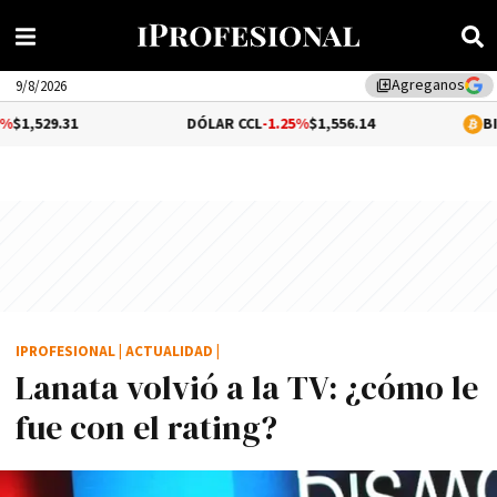
Agreganos
library_add
9/8/2026
31
DÓLAR CCL
-1.25%
$1,556.14
BITCOIN
0.
IPROFESIONAL
|
ACTUALIDAD
|
Lanata volvió a la TV: ¿cómo le
fue con el rating?