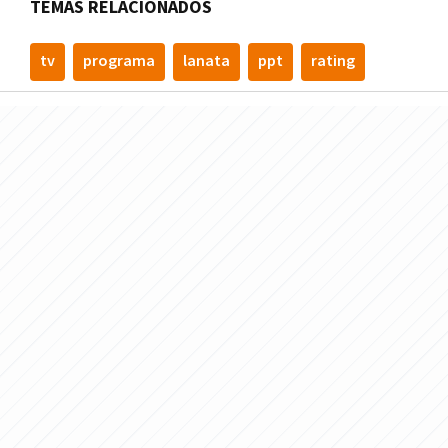
TEMAS RELACIONADOS
tv
programa
lanata
ppt
rating