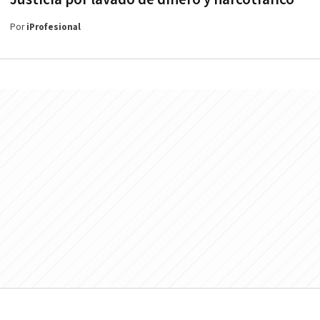
Por
iProfesional