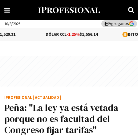
Agreganos
library_add
10/8/2026
DÓLAR CCL
-1.25%
$1,556.14
BITCOIN
0.98%
$6
IPROFESIONAL
|
ACTUALIDAD
|
Peña: "La ley ya está vetada
porque no es facultad del
Congreso fijar tarifas"