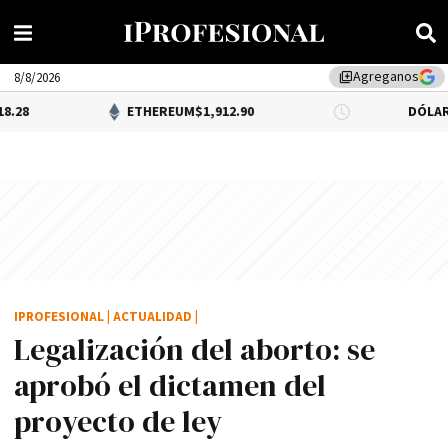
Agreganos
library_add
8/8/2026
ETHEREUM
$1,912.90
DÓLAR BNA
$1,52
IPROFESIONAL
|
ACTUALIDAD
|
Legalización del aborto: se
aprobó el dictamen del
proyecto de ley