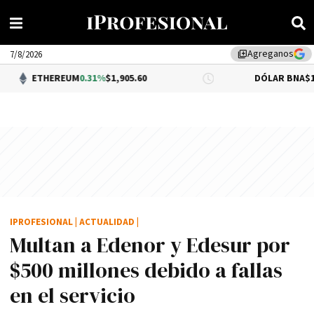
Agreganos
library_add
7/8/2026
EREUM
0.31%
$1,905.60
DÓLAR BNA
$1,520.00
IPROFESIONAL
|
ACTUALIDAD
|
Multan a Edenor y Edesur por
$500 millones debido a fallas
en el servicio