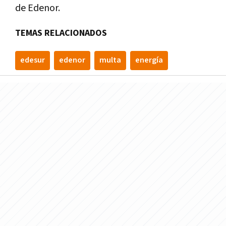
de Edenor.
TEMAS RELACIONADOS
edesur
edenor
multa
energí­a