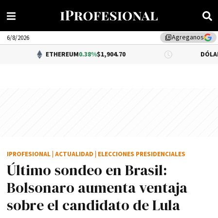
Agreganos
library_add
6/8/2026
ETHEREUM
0.38%
$1,904.70
DÓLAR BNA
0.34%
$
IPROFESIONAL
|
ACTUALIDAD
|
ELECCIONES PRESIDENCIALES
Último sondeo en Brasil:
Bolsonaro aumenta ventaja
sobre el candidato de Lula