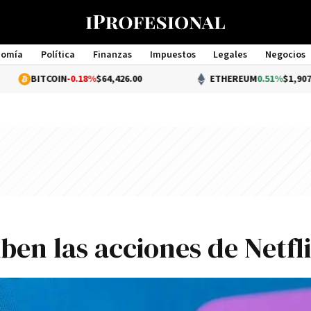
nomía
Política
Finanzas
Impuestos
Legales
Negocios
Management
TCOIN
-0.18%
$64,426.00
ETHEREUM
0.51%
$1,907.19
uben las acciones de Netfl