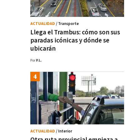
ACTUALIDAD
/ Transporte
Llega el Trambus: cómo son sus
paradas icónicas y dónde se
ubicarán
Por
P.L.
ACTUALIDAD
/ Interior
Otra ruta provincial empieza a