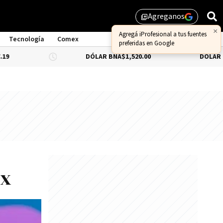
Agreganos
library_add
×
Agregá iProfesional a tus fuentes
Tecnología
Comex
preferidas en Google
DÓLAR BNA
$1,520.00
DÓLAR BLUE
$1,54
ix