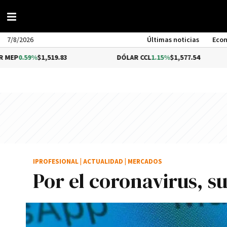
7/8/2026
Últimas noticias
Eco
9%
$1,519.83
DÓLAR CCL
1.15%
$1,577.54
BI
IPROFESIONAL
|
ACTUALIDAD
|
MERCADOS
Por el coronavirus, s