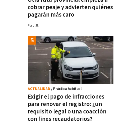
cobrar peaje y advierten quiénes
pagarán más caro
Por
J.M.
ACTUALIDAD
/ Práctica habitual
Exigir el pago de infracciones
para renovar el registro: ¿un
requisito legal o una coacción
con fines recaudatorios?