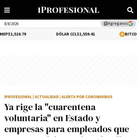
Agreganos
library_add
8/8/2026
0.79
DÓLAR CCL
$1,559.41
BITCOIN
0.12%
$
IPROFESIONAL
|
ACTUALIDAD
|
ALERTA POR CORONAVIRUS
Ya rige la "cuarentena
voluntaria" en Estado y
empresas para empleados que