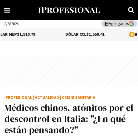
Agreganos
library_add
8/8/2026
$1,510.79
DÓLAR CCL
$1,559.41
BITCOIN
0.
IPROFESIONAL
|
ACTUALIDAD
|
CRISIS SANITARIA
Médicos chinos, atónitos por el
descontrol en Italia: "¿En qué
están pensando?"