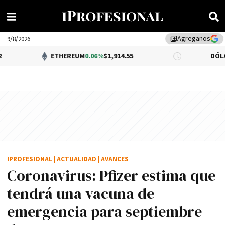
Agreganos
library_add
9/8/2026
ETHEREUM
0.06%
$1,914.55
DÓLAR BNA
$1,5
IPROFESIONAL
|
ACTUALIDAD
|
AVANCES
Coronavirus: Pfizer estima que
tendrá una vacuna de
emergencia para septiembre