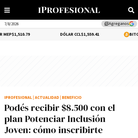
Agreganos
library_add
7/8/2026
.79
DÓLAR CCL
$1,559.41
BITCOIN
0.2%
$64
IPROFESIONAL
|
ACTUALIDAD
|
BENEFICIO
Podés recibir $8.500 con el
plan Potenciar Inclusión
Joven: cómo inscribirte