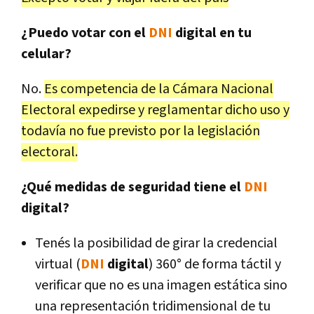
¿Puedo votar con el
DNI
digital en tu
celular?
No.
Es competencia de la Cámara Nacional
Electoral expedirse y reglamentar dicho uso y
todavía no fue previsto por la legislación
electoral.
¿Qué medidas de seguridad tiene el
DNI
digital?
Tenés la posibilidad de girar la credencial
virtual (
DNI
digital
) 360° de forma táctil y
verificar que no es una imagen estática sino
una representación tridimensional de tu