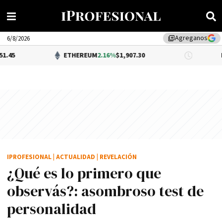
Agreganos
library_add
6/8/2026
ETHEREUM
2.16%
$1,907.30
DÓLAR BNA
IPROFESIONAL
|
ACTUALIDAD
|
REVELACIÓN
¿Qué es lo primero que
observás?: asombroso test de
personalidad