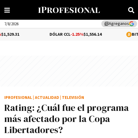
Agreganos
library_add
7/8/2026
DÓLAR CCL
-1.25%
$1,556.14
BITCOIN
0.99%
$
IPROFESIONAL
|
ACTUALIDAD
|
TELEVISIÓN
Rating: ¿Cuál fue el programa
más afectado por la Copa
Libertadores?