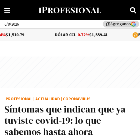
Agreganos
library_add
6/8/2026
DÓLAR CCL
-0.72%
$1,559.41
BITCOIN
0.63%
$
IPROFESIONAL
|
ACTUALIDAD
|
CORONAVIRUS
Síntomas que indican que ya
tuviste covid-19: lo que
sabemos hasta ahora