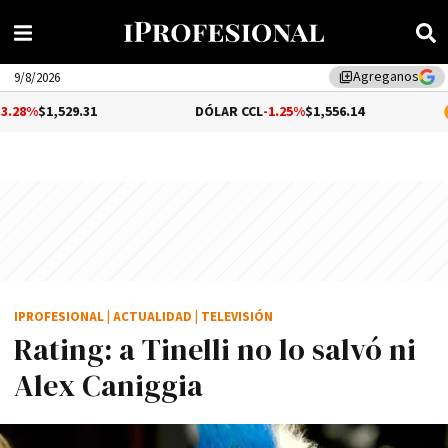
Agreganos
library_add
9/8/2026
9.31
DÓLAR CCL
-1.25%
$1,556.14
BITCOIN
0
IPROFESIONAL
|
ACTUALIDAD
|
TELEVISIÓN
Rating: a Tinelli no lo salvó ni
Alex Caniggia