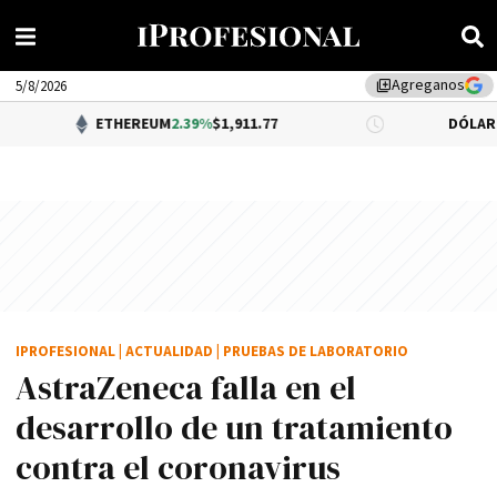
Agreganos
library_add
5/8/2026
ETHEREUM
2.39%
$1,911.77
DÓLAR BNA
0.34%
$1,
IPROFESIONAL
|
ACTUALIDAD
|
PRUEBAS DE LABORATORIO
AstraZeneca falla en el
desarrollo de un tratamiento
contra el coronavirus