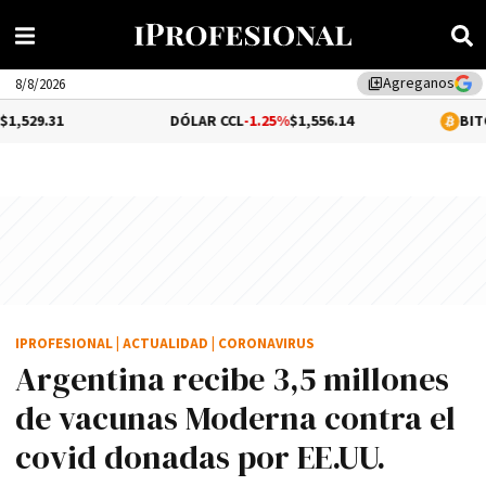
Agreganos
library_add
8/8/2026
DÓLAR CCL
-1.25%
$1,556.14
BITCOIN
$65,000.0
IPROFESIONAL
|
ACTUALIDAD
|
CORONAVIRUS
Argentina recibe 3,5 millones
de vacunas Moderna contra el
covid donadas por EE.UU.