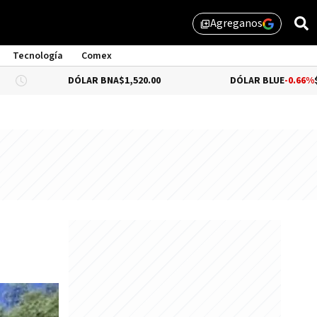
Agreganos
library_add
Tecnología
Comex
DÓLAR BNA
$1,520.00
DÓLAR BLUE
-0.66%
$1,530.00