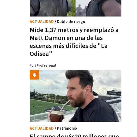
ACTUALIDAD
/ Doble de riesgo
Mide 1,37 metros y reemplazó a
Matt Damon en una de las
escenas más difíciles de "La
Odisea"
Por
iProfesional
ACTUALIDAD
/ Patrimonio
El campo de u$s20 millones que