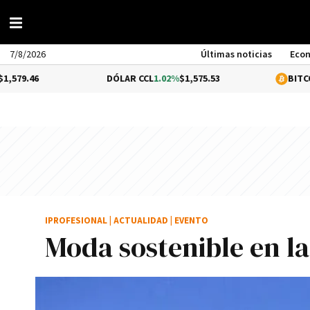
7/8/2026
Últimas noticias
Eco
DÓLAR CCL
1.02%
$1,575.53
BITCOIN
-0.29%
$6
IPROFESIONAL
|
ACTUALIDAD
|
EVENTO
Moda sostenible en l