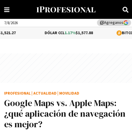
Agreganos
library_add
7/8/2026
DÓLAR CCL
1.17%
$1,577.88
BITCOIN
0.05%
$6
IPROFESIONAL
|
ACTUALIDAD
|
MOVILIDAD
Google Maps vs. Apple Maps:
¿qué aplicación de navegación
es mejor?