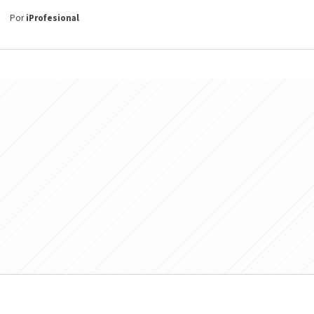
Por
iProfesional