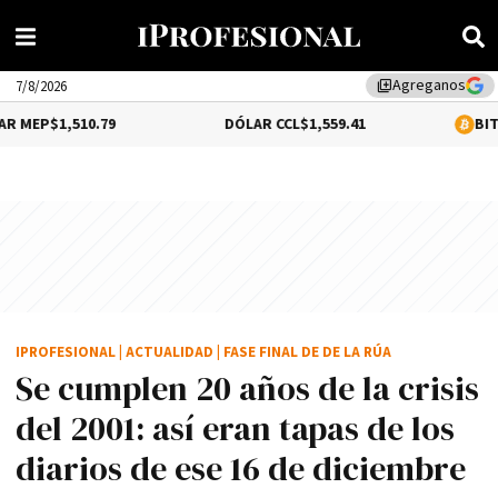
Agreganos
library_add
7/8/2026
0.79
DÓLAR CCL
$1,559.41
BITCOIN
0.18%
$
IPROFESIONAL
|
ACTUALIDAD
|
FASE FINAL DE DE LA RÚA
Se cumplen 20 años de la crisis
del 2001: así eran tapas de los
diarios de ese 16 de diciembre