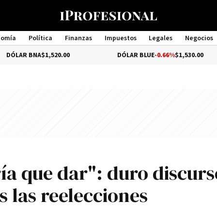
nomía
Política
Finanzas
Impuestos
Legales
Negocios
Management
A
$1,520.00
DÓLAR BLUE
-0.66%
$1,530.00
D
ía que dar": duro discurs
 las reelecciones