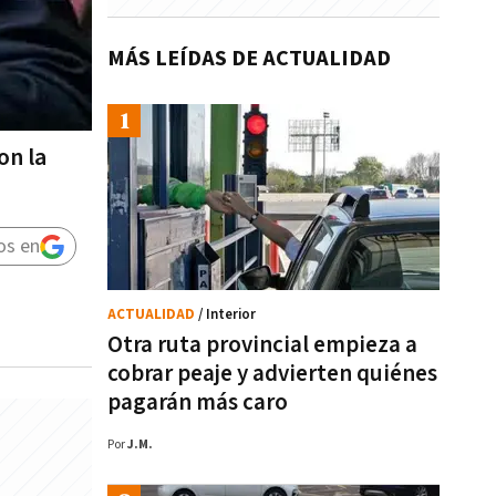
MÁS LEÍDAS DE ACTUALIDAD
on la
os en
ACTUALIDAD
/ Interior
Otra ruta provincial empieza a
cobrar peaje y advierten quiénes
pagarán más caro
Por
J.M.