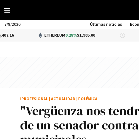
7/8/2026
Últimas noticias
Eco
ETHEREUM
0.28%
$1,905.00
DÓLAR BN
IPROFESIONAL
|
ACTUALIDAD
|
POLÉMICA
"Vergüenza nos tendr
de un senador contras