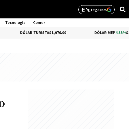
Agreganos
library_add
Tecnología
Comex
ÓLAR TURISTA
$1,976.00
DÓLAR MEP
4.35%
$1,579.46
o