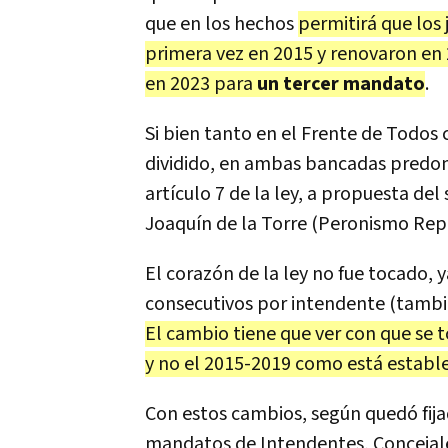
que en los hechos
permitirá que los
primera vez en 2015 y renovaron en
en 2023 para
un tercer mandato
.
Si bien tanto en el Frente de Todos
dividido, en ambas bancadas predom
artículo 7 de la ley, a propuesta de
Joaquín de la Torre (Peronismo Rep
El corazón de la ley no fue tocado,
consecutivos por intendente (tambié
El cambio tiene que ver con que se
y no el 2015-2019 como está estable
Con estos cambios, según quedó fijad
mandatos de Intendentes, Concejale