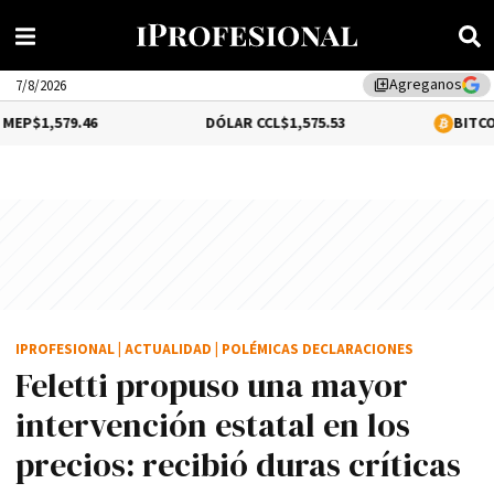
Agreganos
library_add
7/8/2026
9.46
DÓLAR CCL
$1,575.53
BITCOIN
0.92%
$
IPROFESIONAL
|
ACTUALIDAD
|
POLÉMICAS DECLARACIONES
Feletti propuso una mayor
intervención estatal en los
precios: recibió duras críticas