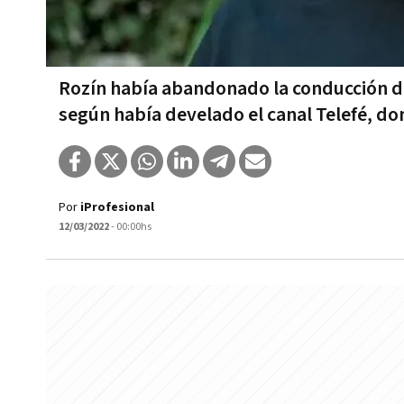
Rozín había abandonado la conducción d
según había develado el canal Telefé, d
Por
iProfesional
12/03/2022
- 00:00hs