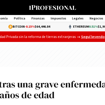
nomía
Política
Finanzas
Impuestos
Legales
Negocios
Management
OIN
-0.15%
$64,446.84
ETHEREUM
0.51%
$1,907.20
El Senado ya deb
dad Privada sin la reforma de tierras extranjeras
→
Seguí leyendo
tras una grave enfermed
 años de edad