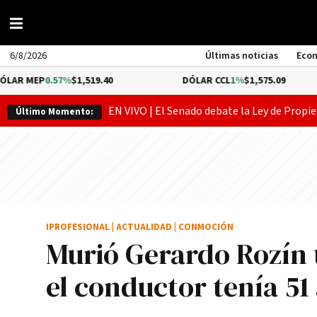
6/8/2026
Últimas noticias
Eco
57%
$1,519.40
DÓLAR CCL
1%
$1,575.09
BITC
EN VIVO | El Senado debate la Ley de Propie
Último Momento:
IPROFESIONAL
|
ACTUALIDAD
|
CONMOCIÓN
Murió Gerardo Rozín 
el conductor tenía 51