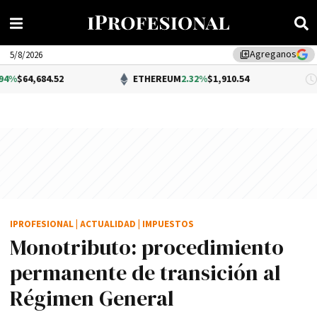
Agreganos
library_add
5/8/2026
52
ETHEREUM
2.32%
$1,910.54
DÓL
IPROFESIONAL
|
ACTUALIDAD
|
IMPUESTOS
Monotributo: procedimiento
permanente de transición al
Régimen General