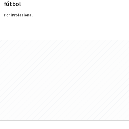
fútbol
Por
iProfesional