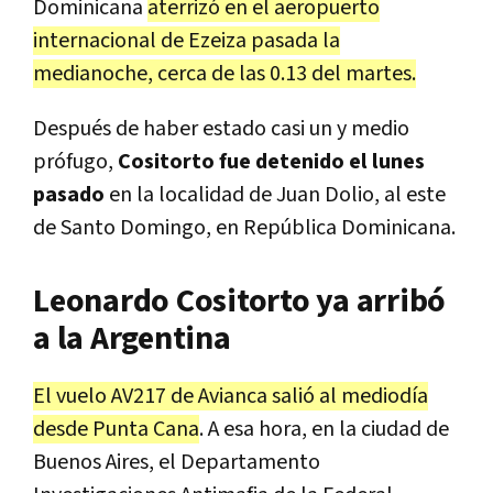
Dominicana
aterrizó en el aeropuerto
internacional de Ezeiza pasada la
medianoche, cerca de las 0.13 del martes.
Después de haber estado casi un y medio
prófugo,
Cositorto fue detenido el lunes
pasado
en la localidad de Juan Dolio, al este
de Santo Domingo, en República Dominicana.
Leonardo Cositorto ya arribó
a la Argentina
El vuelo AV217 de Avianca salió al mediodía
desde Punta Cana
. A esa hora, en la ciudad de
Buenos Aires, el Departamento