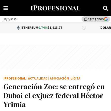
Agreganos
library_add
10/8/2026
ETHEREUM
0.74%
$1,913.77
DÓLAR BNA
$1,520.0
IPROFESIONAL
|
ACTUALIDAD
|
ASOCIACIÓN ILÍCITA
Generación Zoe: se entregó en
Dubai el exjuez federal Héctor
Yrimia