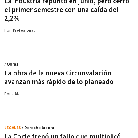
La industria repuntó en junio, pero cerró
el primer semestre con una caída del
2,2%
Por
iProfesional
/ Obras
La obra de la nueva Circunvalación
avanzan más rápido de lo planeado
Por
J.M.
LEGALES
/ Derecho laboral
La Corte frenó un fallo que multiplicó