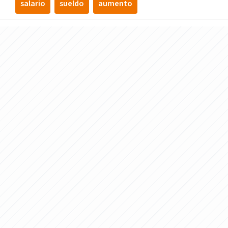
salario
sueldo
aumento