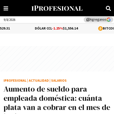
Agreganos
library_add
9/8/2026
DÓLAR CCL
-1.25%
$1,556.14
BITCOIN
1.07%
$64,96
IPROFESIONAL
|
ACTUALIDAD
|
SALARIOS
Aumento de sueldo para
empleada doméstica: cuánta
plata van a cobrar en el mes de