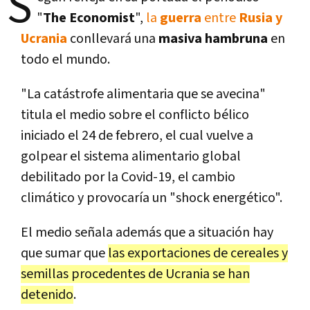
S
"
The Economist
",
la
guerra
entre
Rusia y
Ucrania
conllevará una
masiva hambruna
en
todo el mundo.
"La catástrofe alimentaria que se avecina"
titula el medio sobre el conflicto bélico
iniciado el 24 de febrero, el cual vuelve a
golpear el sistema alimentario global
debilitado por la Covid-19, el cambio
climático y provocaría un "shock energético".
El medio señala además que a situación hay
que sumar que
las exportaciones de cereales y
semillas procedentes de Ucrania se han
detenido
.