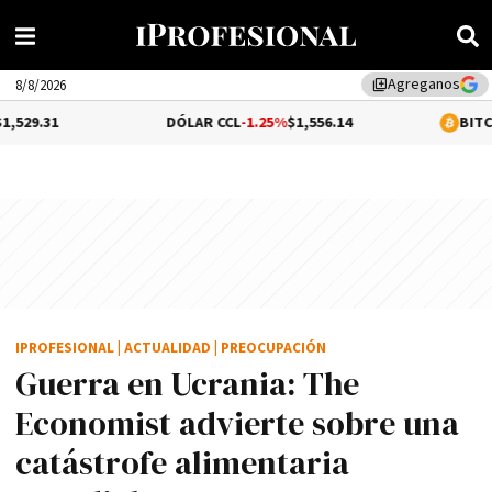
Agreganos
library_add
8/8/2026
DÓLAR CCL
-1.25%
$1,556.14
BITCOIN
0.19%
$65
IPROFESIONAL
|
ACTUALIDAD
|
PREOCUPACIÓN
Guerra en Ucrania: The
Economist advierte sobre una
catástrofe alimentaria