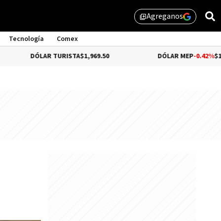
Agreganos
library_add
Tecnología
Comex
R TURISTA
$1,969.50
DÓLAR MEP
-0.42%
$1,518.88