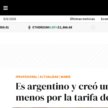
6/8/2026
Últimas noticias
Eco
ETHEREUM
0.35%
$1,866.68
DÓLAR BNA
$1,
IPROFESIONAL
|
ACTUALIDAD
|
WABEE
Es argentino y creó u
menos por la tarifa d