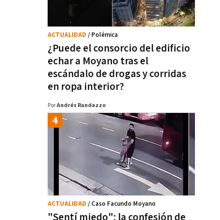
ACTUALIDAD
/ Polémica
¿Puede el consorcio del edificio
echar a Moyano tras el
escándalo de drogas y corridas
en ropa interior?
Por
Andrés Randazzo
ACTUALIDAD
/ Caso Facundo Moyano
"Sentí miedo": la confesión de