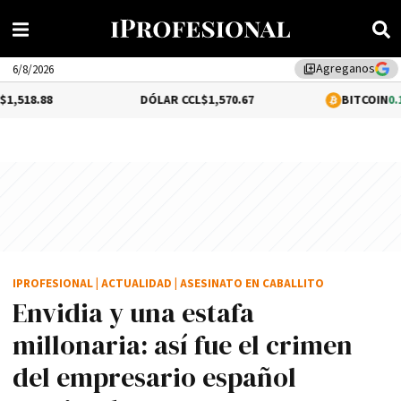
Agreganos
library_add
6/8/2026
DÓLAR CCL
$1,570.67
BITCOIN
0.15%
$64,177.25
IPROFESIONAL
|
ACTUALIDAD
|
ASESINATO EN CABALLITO
Envidia y una estafa
millonaria: así fue el crimen
del empresario español