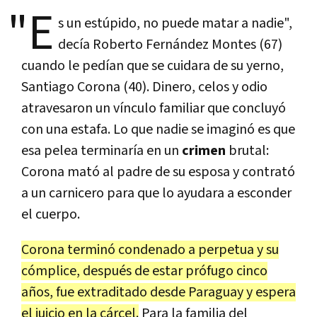
"E
s un estúpido, no puede matar a nadie",
decía Roberto Fernández Montes (67)
cuando le pedían que se cuidara de su yerno,
Santiago Corona (40). Dinero, celos y odio
atravesaron un vínculo familiar que concluyó
con una estafa. Lo que nadie se imaginó es que
esa pelea terminaría en un
crimen
brutal:
Corona mató al padre de su esposa y contrató
a un carnicero para que lo ayudara a esconder
el cuerpo.
Corona terminó condenado a perpetua y su
cómplice, después de estar prófugo cinco
años, fue extraditado desde Paraguay y espera
el juicio en la cárcel.
Para la familia del