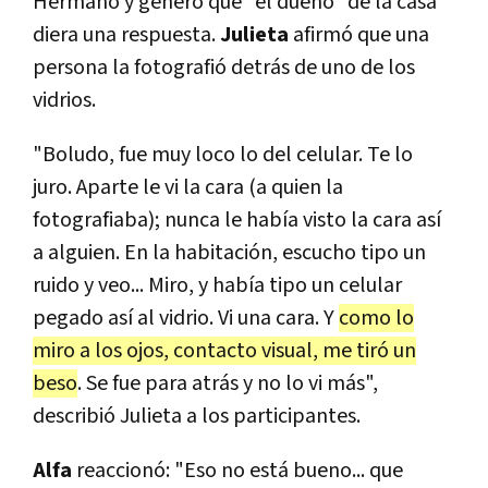
Hermano y generó que "el dueño" de la casa
diera una respuesta.
Julieta
afirmó que una
persona la fotografió detrás de uno de los
vidrios.
"Boludo, fue muy loco lo del celular. Te lo
juro. Aparte le vi la cara (a quien la
fotografiaba); nunca le había visto la cara así
a alguien. En la habitación, escucho tipo un
ruido y veo... Miro, y había tipo un celular
pegado así al vidrio. Vi una cara. Y
como lo
miro a los ojos, contacto visual, me tiró un
beso
. Se fue para atrás y no lo vi más",
describió Julieta a los participantes.
Alfa
reaccionó: "Eso no está bueno... que