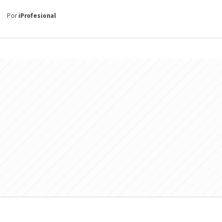
Por
iProfesional