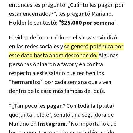
entonces les pregunto: ¿Cuánto les pagan por
estar encerrados?", les preguntó Mariano.
Holder le contestó: "
$25.000 por semana
".
El video de lo ocurrido en el show se viralizó
en las redes sociales y
se generó polémica por
este dato hasta ahora desconocido.
Algunas
personas opinaron a favor y en contra
respecto a este salario que reciben los
"hermanitos" por cada semana que viven
dentro de la casa más famosa del país.
"¿Tan poco les pagan? Con toda la (plata)
que junta Telefe", señaló una seguidora de
Mariano en
Instagram
. "No importa lo que
les paguen. Los participantes hubieran ido