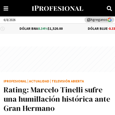
Agreganos
library_add
6/8/2026
DÓLAR BNA
0.34%
$1,520.00
DÓLAR BLUE
-0.33%
$1,540.00
IPROFESIONAL
|
ACTUALIDAD
|
TELEVISIÓN ABIERTA
Rating: Marcelo Tinelli sufre
una humillación histórica ante
Gran Hermano