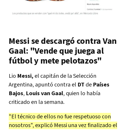
Messi se descargó contra Van
Gaal: "Vende que juega al
fútbol y mete pelotazos"
Lio
Messi,
el capitán de la Selección
Argentina, apuntó contra el
DT
de
Países
Bajos
,
Louis van Gaal
, quien lo había
criticado en la semana.
"El técnico de ellos no fue respetuoso con
nosotros", explicó Messi una vez finalizado el