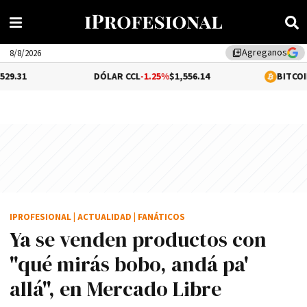
Agreganos
library_add
8/8/2026
DÓLAR CCL
-1.25%
$1,556.14
BITCOIN
0.06%
$65,0
IPROFESIONAL
|
ACTUALIDAD
|
FANÁTICOS
Ya se venden productos con
"qué mirás bobo, andá pa'
allá", en Mercado Libre