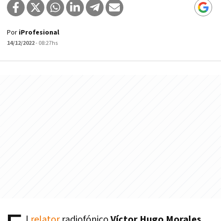
Por
iProfesional
14/12/2022
- 08:27hs
l
relator
radiofónico
Víctor Hugo Morales