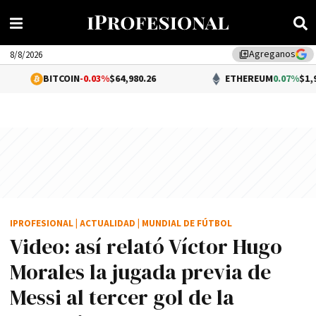
Agreganos
library_add
8/8/2026
COIN
-0.03%
$64,980.26
ETHEREUM
0.07%
$1,916.66
IPROFESIONAL
|
ACTUALIDAD
|
MUNDIAL DE FÚTBOL
Video: así relató Víctor Hugo
Morales la jugada previa de
Messi al tercer gol de la