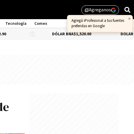
Agreganos
library_add
×
Agregá iProfesional a tus fuentes
Tecnología
Comex
preferidas en Google
DÓLAR BNA
$1,520.00
DÓLAR BLUE
-0.
de