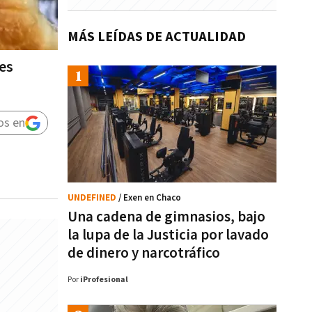
MÁS LEÍDAS DE ACTUALIDAD
es
os en
UNDEFINED
/ Exen en Chaco
Una cadena de gimnasios, bajo
la lupa de la Justicia por lavado
de dinero y narcotráfico
Por
iProfesional