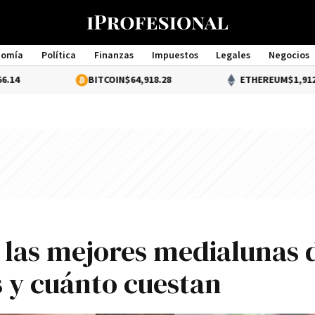
nomía
Política
Finanzas
Impuestos
Legales
Negocios
Management
BITCOIN
$64,918.28
ETHEREUM
$1,912.90
las mejores medialunas 
s y cuánto cuestan