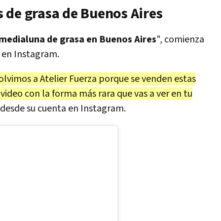
 de grasa de Buenos Aires
 medialuna de grasa en Buenos Aires
", comienza
 en Instagram.
volvimos a Atelier Fuerza porque se venden estas
ideo con la forma más rara que vas a ver en tu
 desde su cuenta en Instagram.