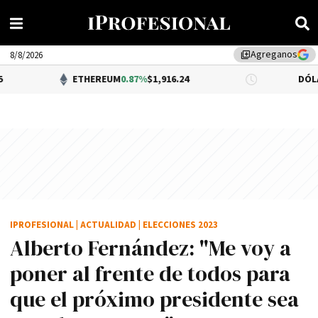
Agreganos
library_add
8/8/2026
ETHEREUM
0.87%
$1,916.24
DÓLAR BNA
$1,520
IPROFESIONAL
|
ACTUALIDAD
|
ELECCIONES 2023
Alberto Fernández: "Me voy a
poner al frente de todos para
que el próximo presidente sea