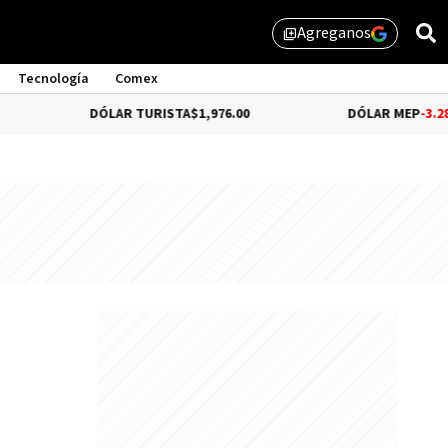
Agreganos
library_add
Tecnología
Comex
DÓLAR TURISTA
$1,976.00
DÓLAR MEP
-3.28%
$1,529.31