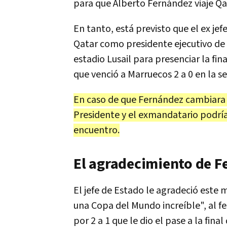
para que Alberto Fernández viaje Qa
En tanto, está previsto que el ex jef
Qatar como presidente ejecutivo de 
estadio Lusail para presenciar la fin
que venció a Marruecos 2 a 0 en la s
En caso de que Fernández cambiara de
Presidente y el exmandatario podría
encuentro.
El agradecimiento de F
El jefe de Estado le agradeció este 
una Copa del Mundo increíble", al fes
por 2 a 1 que le dio el pase a la fina