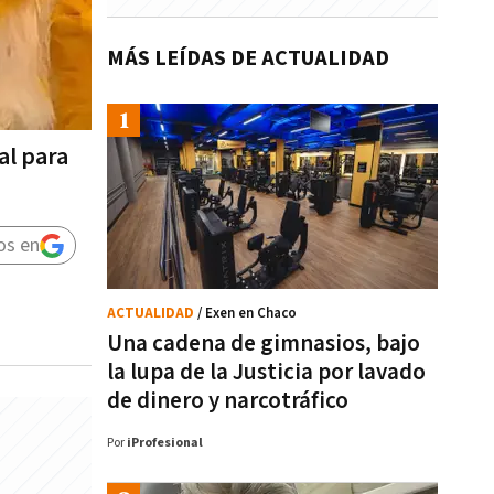
MÁS LEÍDAS DE ACTUALIDAD
al para
os en
ACTUALIDAD
/ Exen en Chaco
Una cadena de gimnasios, bajo
la lupa de la Justicia por lavado
de dinero y narcotráfico
Por
iProfesional