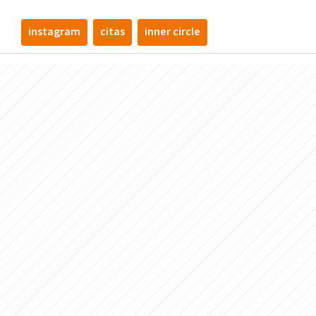
instagram
citas
inner circle