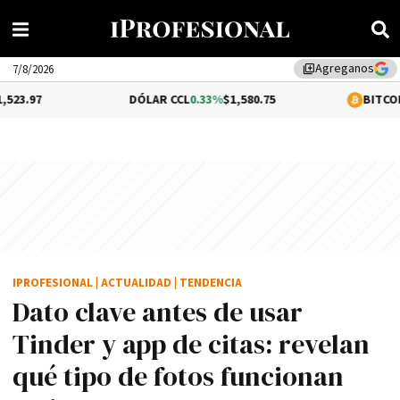
Agreganos
library_add
7/8/2026
DÓLAR CCL
0.33%
$1,580.75
BITCOIN
0.86%
$64,8
IPROFESIONAL
|
ACTUALIDAD
|
TENDENCIA
Dato clave antes de usar
Tinder y app de citas: revelan
qué tipo de fotos funcionan