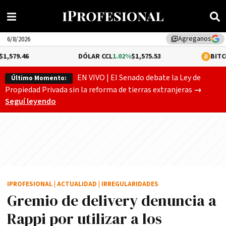
Agreganos
library_add
6/8/2026
DÓLAR CCL
1.02%
$1,575.53
BITCOIN
-0.17%
$64
EN VIVO | El Senado debate la Ley de
Último Momento:
Gobierno
Propiedad Privada sin la reforma de tierras extranjeras
→
Seguí leyendo
IPROFESIONAL
|
ACTUALIDAD
|
IRREGULARIDADES
Gremio de delivery denuncia a
Rappi por utilizar a los