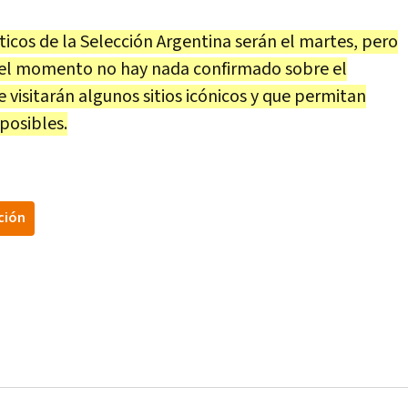
náticos de la Selección Argentina serán el martes, pero
 el momento no hay nada confirmado sobre el
e visitarán algunos sitios icónicos y que permitan
posibles.
ción