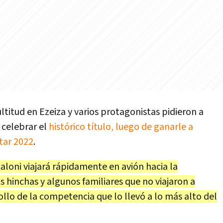
ltitud en Ezeiza y varios protagonistas pidieron a
 celebrar el
histórico título, luego de ganarle a
atar 2022
.
aloni viajará rápidamente en avión hacia la
 hinchas y algunos familiares que no viajaron a
llo de la competencia que lo llevó a lo más alto del