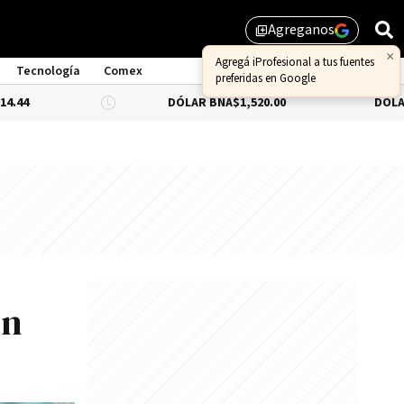
Agreganos
library_add
Tecnología
Comex
DÓLAR BNA
$1,520.00
DÓLAR BLUE
-0.33
en