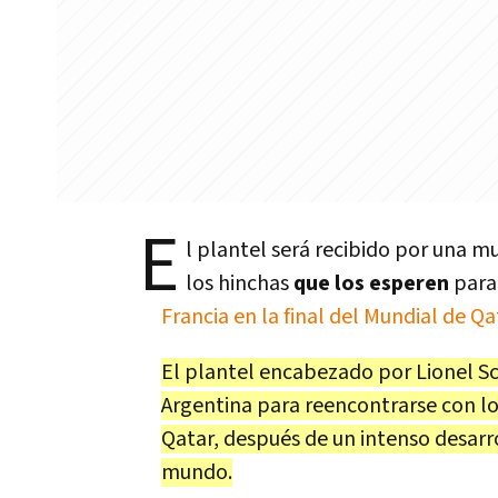
E
l plantel será recibido por una mu
los hinchas
que los esperen
para
Francia en la final del Mundial de Q
El plantel encabezado por Lionel Sc
Argentina para reencontrarse con los
Qatar, después de un intenso desarro
mundo.