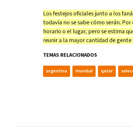
Los festejos oficiales junto a los fa
todavía no se sabe cómo serán. Por
horario o el lugar, pero se estima qu
reunir a la mayor cantidad de gente 
TEMAS RELACIONADOS
argentina
mundial
qatar
selec