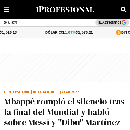
Agreganos
library_add
8/8/2026
DÓLAR CCL
1.07%
$1,576.21
BITCOIN
0.29%
$64
IPROFESIONAL
|
ACTUALIDAD
|
QATAR 2022
Mbappé rompió el silencio tras
la final del Mundial y habló
sobre Messi y "Dibu" Martínez