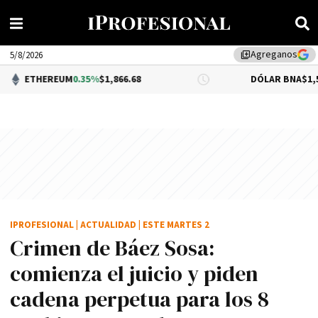
Agreganos
library_add
5/8/2026
UM
0.35%
$1,866.68
DÓLAR BNA
$1,515.00
IPROFESIONAL
|
ACTUALIDAD
|
ESTE MARTES 2
Crimen de Báez Sosa:
comienza el juicio y piden
cadena perpetua para los 8