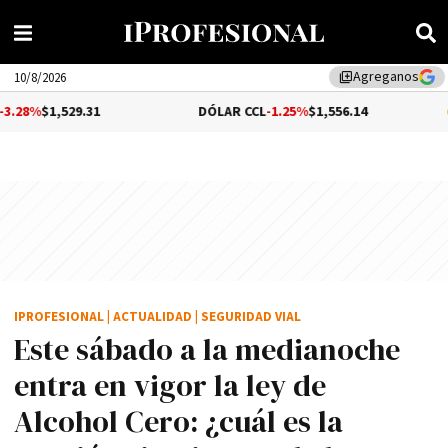
Agreganos
library_add
10/8/2026
.31
DÓLAR CCL
-1.25%
$1,556.14
BITCOIN
0
IPROFESIONAL
|
ACTUALIDAD
|
SEGURIDAD VIAL
Este sábado a la medianoche
entra en vigor la ley de
Alcohol Cero: ¿cuál es la